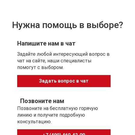
Цвет и текстура натуральной кожи могут
незначительно отличаться от представленных на
Нужна помощь в выборе?
изображении.
Напишите нам в чат
Задайте любой интересующий вопрос в
чат на сайте, наши специалисты
помогут с выбором.
Задать вопрос в чат
Позвоните нам
Позвоните на бесплатную горячую
линию и получите подробную
консультацию.