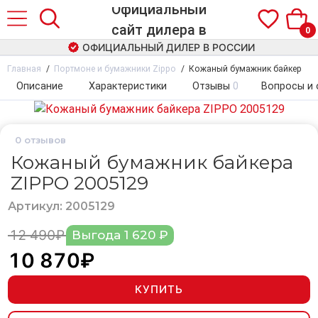
0
ОФИЦИАЛЬНЫЙ ДИЛЕР В РОССИИ
Главная
Портмоне и бумажники Zippo
Кожаный бумажник байкера ZI
Описание
Характеристики
Отзывы
0
Вопросы и 
0
отзывов
Кожаный бумажник байкера
ZIPPO 2005129
Артикул: 2005129
12 490₽
Выгода 1 620 ₽
10 870₽
КУПИТЬ