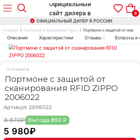
0
ОФИЦИАЛЬНЫЙ ДИЛЕР В РОССИИ
Главная
Портмоне и бумажники Zippo
Портмоне с защитой от сканир
Описание
Характеристики
Отзывы
0
Вопросы и 
0
отзывов
Портмоне с защитой от
сканирования RFID ZIPPO
2006022
Артикул: 2006022
6 870₽
Выгода 890 ₽
5 980₽