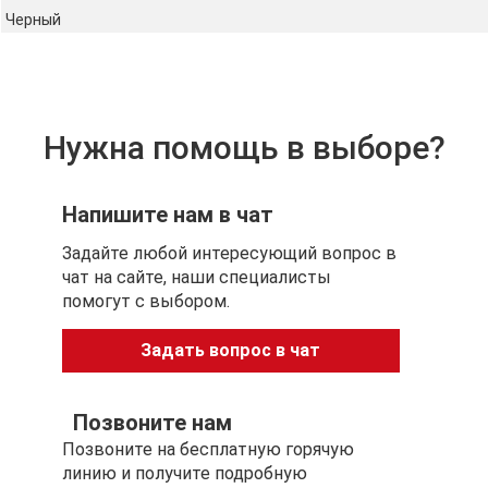
Черный
Купюры и карты, показанные на изображениях, не
входят в комплект портмоне и представлены для
демонстрации.
Нужна помощь в выборе?
Напишите нам в чат
Задайте любой интересующий вопрос в
чат на сайте, наши специалисты
помогут с выбором.
Задать вопрос в чат
Позвоните нам
Позвоните на бесплатную горячую
линию и получите подробную