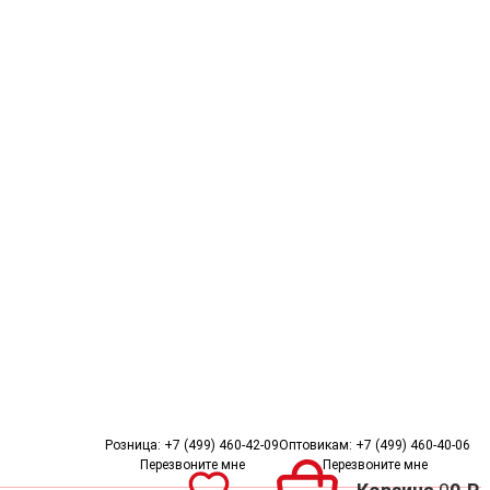
Пожизненная гарантия
Беспл
Розница:
+7 (499) 460-42-09
Оптовикам:
+7 (499) 460-40-06
Перезвоните мне
Перезвоните мне