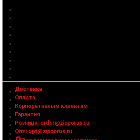
Новинки 🔥
Акции
Зажигалки
Инсерты
Грелки для рук
Аксессуары
Солнцезащитные очки
Украшения
Подарочные сертификаты
Доставка
Оплата
Корпоративным клиентам
Гарантия
Розница: order@zipporus.ru
Опт: opt@zipporus.ru