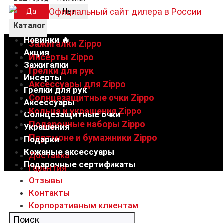
Каталог
Новинки 🔥
Зажигалки Zippo
Акция
Инсерты Zippo
Зажигалки
Грелки для рук
Инсерты
Аксессуары для Zippo
Грелки для рук
Солнцезащитные очки Zippo
Аксессуары
Кольца и украшения Zippo
Солнцезащитные очки
Подарочные наборы Zippo
Украшения
Портмоне и бумажники Zippo
Подарки
Кожаные аксессуары
Доставка
Подарочные сертификаты
Гарантия
Отзывы
Контакты
Корпоративным клиентам