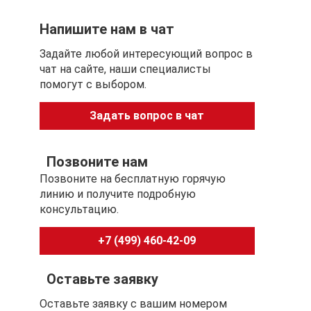
Габаритные размеры:
Напишите нам в чат
Высота линзы (наибольшая): 45 мм
Задайте любой интересующий вопрос в
Ширина линзы (наибольшая): 57 мм
чат на сайте, наши специалисты
Ширина моста (расстояние между линзами): 15
помогут с выбором.
мм
Полная длина оправы: 140 мм
Задать вопрос в чат
Полная длина сбоку (дужка и заушник): 140 мм
Позвоните нам
Позвоните на бесплатную горячую
линию и получите подробную
консультацию.
+7 (499) 460-42-09
Оставьте заявку
Оставьте заявку с вашим номером