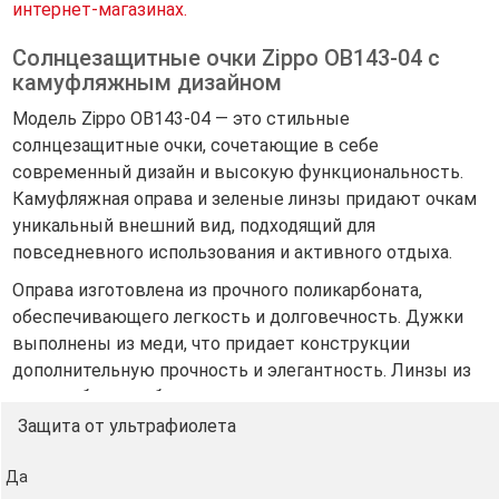
интернет-магазинах.
Солнцезащитные очки Zippo OB143-04 с
камуфляжным дизайном
Модель Zippo OB143-04 — это стильные
солнцезащитные очки, сочетающие в себе
современный дизайн и высокую функциональность.
Камуфляжная оправа и зеленые линзы придают очкам
уникальный внешний вид, подходящий для
повседневного использования и активного отдыха.
Оправа изготовлена из прочного поликарбоната,
обеспечивающего легкость и долговечность. Дужки
выполнены из меди, что придает конструкции
дополнительную прочность и элегантность. Линзы из
поликарбоната обеспечивают надежную защиту от
ультрафиолетового излучения и высокую оптическую
Защита от ультрафиолета
четкость.
Да
Эргономичная форма оправы обеспечивает