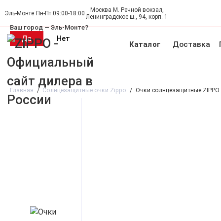
Москва М. Речной вокзал,
Пн-Пт 09:00-18:00
Эль-Монте
Ленинградское ш., 94, корп. 1
Ваш город —
Эль-Монте
?
Каталог
Доставка
Новинки 🔥
Акция
Зажигалки
Инсерты
Грелки для
Главная
Солнцезащитные очки Zippo
Очки солнцезащитные ZIPPO