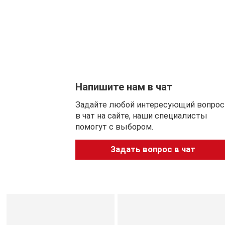
защита и стильный внешний вид.
Основные преимущества очков ZIPPO OB33-01
✔ Полная 100% защита от ультрафиолетовых лучей (UVA 
✔ Высококачественные линзы для четкости зрения и у
✔ Легкая и прочная оправа для максимального комфорта
✔ Современный универсальный дизайн.
Напишите нам в чат
✔ Подходят для различных видов активности и повседн
Задайте любой интересующий вопрос
в чат на сайте, наши специалисты
Идеальный выбор очки ZIPPO OB33-01
помогут с выбором.
Очки ZIPPO OB33-01 — это не только средство защиты г
функциональный аксессуар, который дополнит ваш сти
Задать вопрос в чат
любых условиях освещения.
Рекомендации по уходу
Для обеспечения долговечности и сохранения первонача
регулярно очищайте линзы специальной мягкой тканью и
когда они не используются.