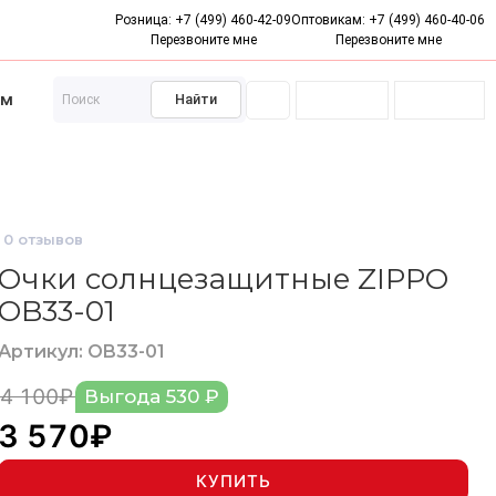
Розница:
+7 (499) 460-42-09
Оптовикам:
+7 (499) 460-40-06
Пожизненная гарантия
Беспл
Перезвоните мне
Перезвоните мне
ам
Найти
Подарки
Кожаные аксессуары
Подарочные серти
0
отзывов
Очки солнцезащитные ZIPPO
OB33-01
Артикул: OB33-01
4 100₽
Выгода 530 ₽
3 570₽
КУПИТЬ