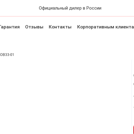
Официальный дилер в России
Гарантия
Отзывы
Контакты
Корпоративным клиент
 рук
Аксессуары
Солнцезащитные очки
Украшения
 OB33-01