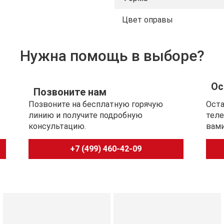
Цвет оправы
и UVB).
Нужна помощь в выборе?
меньшения бликов.
.
Ос
Позвоните нам
евного использования.
Позвоните на бесплатную горячую
Оста
линию и получите подробную
теле
консультацию.
вами
лаз, а модный и
ль и обеспечит комфорт в
+7 (499) 460-42-09
льного вида очков,
 храните их в футляре,