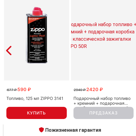
Примечание о солнцезащитных очках ZIPPO OB33
Цвет оправы и линз может незначительно отличаться о
изображении из-за особенностей освещения и настроек
590 ₽
2420 ₽
677 ₽
2940 ₽
Топливо, 125 мл ZIPPO 3141
Подарочный набор топливо
+ кремний + подарочная
коробка для классической
КУПИТЬ
ПРЕДЗАКАЗ
зажигалки ZIPPO 50R
Пожизненная гарантия