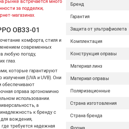
на рынке встречается много
Бренд
нности за подделки,
рнет-магазинах.
Гарантия
PPO OB33-01
Защита от ультрафиолета
очетание комфорта, стиля и
Комплектация
именением современных
Конструкция оправы
 в любую погоду,
х глаз.
Материал линз
ми, которые гарантируют
 излучения (UVA и UVB). Они
Материал оправы
и обеспечивают
Поляризационные
рочная оправа эргономично
ельном использовании.
Страна изготовления
ниверсальность, а
инадлежность к бренду с
Страна бренда
 для вождения,
 где требуется надежная
Форма