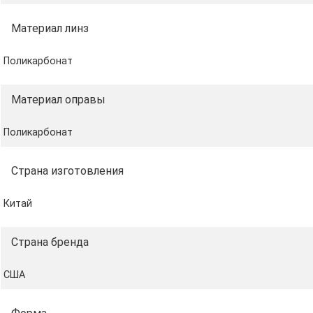
Материалы
Оправа: поликарбонат.
Материал линз
Дужки: медь.
Заушники: поликарбонат.
Поликарбонат
Линзы: поликарбонат.
Материал оправы
Цвета
Оправа: коричневый камуфляж / золотистый.
Поликарбонат
Линзы: серый.
Страна изготовления
Размеры
Высота линзы (наибольшая): 40 мм.
Китай
Ширина линзы (наибольшая): 50 мм.
Ширина моста (расстояние между линзами): 12
Страна бренда
мм.
Полная длина оправы: 120 мм.
США
Полная длина сбоку (дужка и заушник): 150 мм.