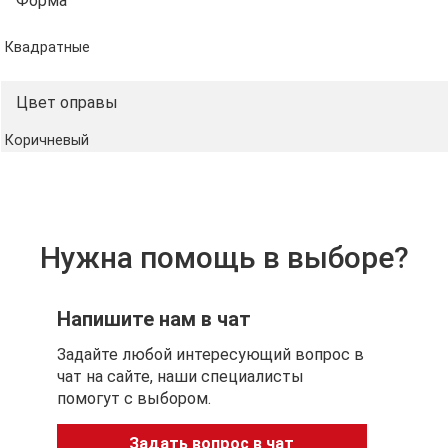
Форма
Рекомендации по уходу
Рекомендуется очищать линзы мягкой тканью и
Квадратные
хранить очки в прилагаемом мешочке. Избегайте
агрессивных чистящих средств и длительного
Цвет оправы
воздействия прямого солнечного света при хранении.
Коричневый
Примечание
Очки поставляются в комплекте с тканевым
мешочком и фирменной картонной упаковкой.
Нужна помощь в выборе?
Напишите нам в чат
Задайте любой интересующий вопрос в
чат на сайте, наши специалисты
помогут с выбором.
Задать вопрос в чат