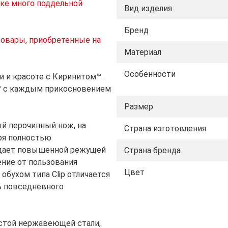
ке много поддельной
Вид изделия
Бренд
товары, приобретенные на
Материал
Особенности
и и красоте с Киринитом™.
та™ с каждым прикосновением
Размер
ый перочинный нож, на
Страна изготовления
ря полностью
ладает повышенной режущей
Страна бренда
ние от пользования
Цвет
бухом типа Clip отличается
ь повседневного
стой нержавеющей стали,