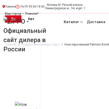
Москва М. Речной вокзал,
Пн-Пт 09:00-18:00
Помона
Ленинградское ш., 94, корп. 1
Ваш город —
Помона
?
Каталог
Доставка
Новинки 🔥
Акция
Зажигалки
Инсерты
Грелки для
Главная
Подарочные наборы Zippo
Нож перочинный Patriotic Kirin