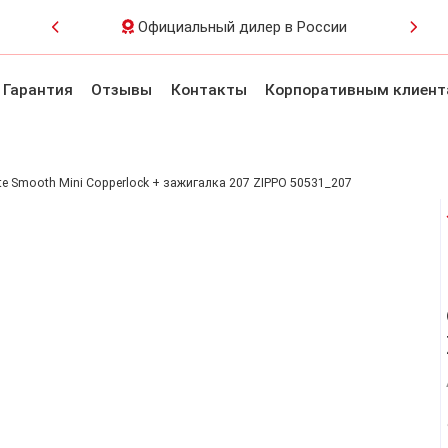
Официальный дилер в России
Гарантия
Отзывы
Контакты
Корпоративным клиен
 рук
Аксессуары
Солнцезащитные очки
Украшения
ite Smooth Mini Copperlock + зажигалка 207 ZIPPO 50531_207