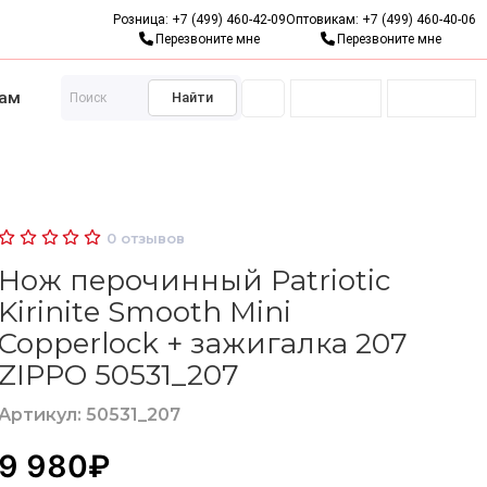
Розница:
+7 (499) 460-42-09
Оптовикам:
+7 (499) 460-40-06
Пожизненная гарантия
Бесп
Перезвоните мне
Перезвоните мне
там
Найти
Подарки
Кожаные аксессуары
Подарочные серти
0
отзывов
Нож перочинный Patriotic
Kirinite Smooth Mini
Copperlock + зажигалка 207
ZIPPO 50531_207
Артикул: 50531_207
9 980₽