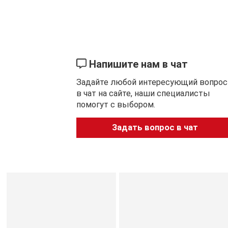
которая сохраняет заточку дольше, чем обычная сталь. 
чрезвычайно высокой прочностью и стойкостью к корр
ХАРАКТЕРИСТИКИ И СВОЙСТВА
Напишите нам в чат
• Нержавеющая сталь 420 HC
Задайте любой интересующий вопрос
• Эмблема Zippo®
в чат на сайте, наши специалисты
помогут с выбором.
• Фиксирующееся лезвие со "срезанным" обухом Clip P
Задать вопрос в чат
• Фиксатор лезвия Back Lock
• Длина лезвия 6,9 см
• Длина в закрытом положении 9,20 см
• 56 г