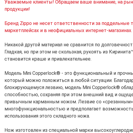
Уважаемые клиенты! Обращаем ваше внимание, на рын
продукции!
Бренд Zippo не несет ответственности за поддельные 
маркетплейсах и в неофициальных интернет-магазинах.
Никакой другой материал не сравнится по долговечност
Гладкая, но при этом не скользкая, рукоять из Кирини
становится краше и привлекательнее.
Модель Mini Copperlock® - это функциональный и прочн
который можно положиться в любой ситуации. Благода
блокирующемуся лезвию, модель Mini Copperlock® об
способностью, сохраняя при этом внешний вид и ощуще
привычным карманным ножом. Лезвие со «срезанным» о
многофункциональностью и предполагает возможност
использования этого складного ножа.
Нож изготовлен из специальной марки высокоуглероди