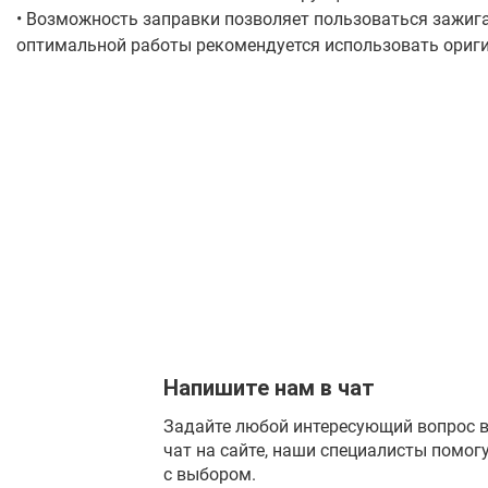
• Возможность заправки позволяет пользоваться зажиг
оптимальной работы рекомендуется использовать ориги
высококачественное топливо Zippo
• Сделано в США; пожизненная гарантия "Она работает 
бесплатно™
• Топливо: высококачественное топливо Zippo (продаётс
Напишите нам в чат
Задайте любой интересующий вопрос 
чат на сайте, наши специалисты помог
с выбором.