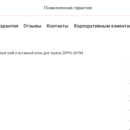
Пожизненная гарантия
Гарантия
Отзывы
Контакты
Корпоративным клиента
 рук
Аксессуары
Солнцезащитные очки
Украшения
ack Ice® и вставной блок для трубок ZIPPO 29789