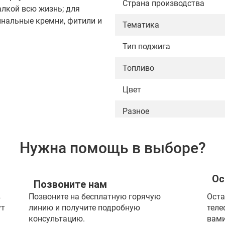
Страна производства
алкой всю жизнь; для
нальные кремни, фитили и
Тематика
или мы починим её
Тип поджига
Топливо
я отдельно)
Цвет
Разное
Нужна помощь в выборе?
Ос
Позвоните нам
в
Позвоните на бесплатную горячую
Оста
ут
линию и получите подробную
теле
консультацию.
вами