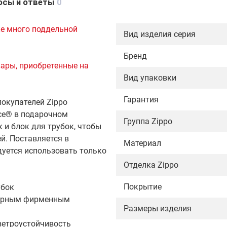
осы и ответы
0
е много поддельной
Вид изделия серия
Бренд
вары, приобретенные на
Вид упаковки
Гарантия
окупателей Zippo
Ice® в подарочном
Группа Zippo
 и блок для трубок, чтобы
й. Поставляется в
Материал
уется использовать только
Отделка Zippo
Покрытие
убок
ктерным фирменным
Размеры изделия
ветроустойчивость