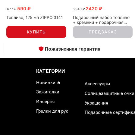
590 ₽
2420 ₽
677 ₽
2940 ₽
Топливо, 125 мл ZIPPO 3141
Подарочный набор топливо
+ кремний + подарочная
коробка для классической
КУПИТЬ
ПРЕДЗАКАЗ
зажигалки ZIPPO 50R
Пожизненная гарантия
КАТЕГОРИИ
Новинки 🔥
Аксессуары
Зажигалки
Солнцезащитные очки
Инсерты
Украшения
Грелки для рук
Подарочные сертифик