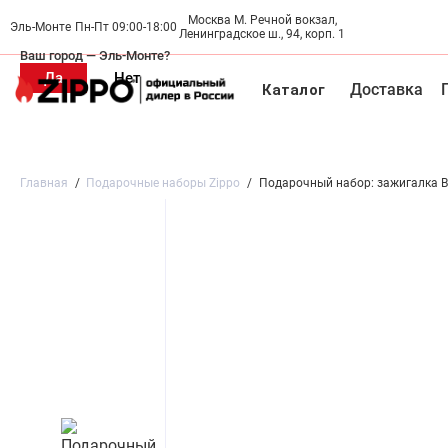
Москва М. Речной вокзал,
Официальный дилер в России
Пн-Пт 09:00-18:00
Эль-Монте
Ленинградское ш., 94, корп. 1
Ваш город —
Эль-Монте
?
Каталог
Доставка
Новинки 🔥
Акция
Зажигалки
Инсерты
Грелки для
Главная
Подарочные наборы Zippo
Подарочный набор: зажигалка Bl