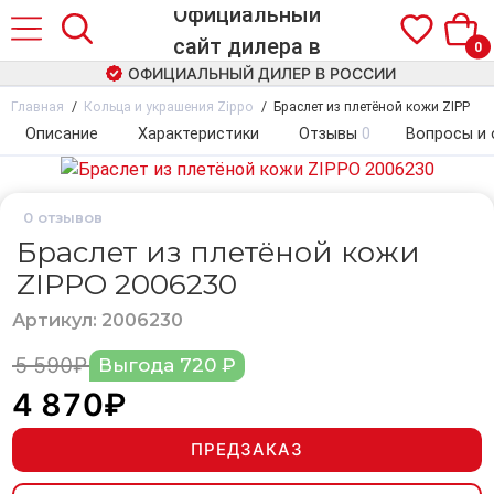
0
ОФИЦИАЛЬНЫЙ ДИЛЕР В РОССИИ
Главная
Кольца и украшения Zippo
Браслет из плетёной кожи ZIPPO 
Описание
Характеристики
Отзывы
0
Вопросы и 
0
отзывов
Браслет из плетёной кожи
ZIPPO 2006230
Артикул: 2006230
5 590₽
Выгода 720 ₽
4 870₽
ПРЕДЗАКАЗ