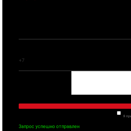
Заказать обратный звонок
Ваше имя:
Ваш телефон:
Комментарий:
Я п
Запрос успешно отправлен