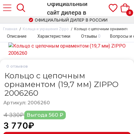
0
ОФИЦИАЛЬНЫЙ ДИЛЕР В РОССИИ
Главная
Кольца и украшения Zippo
Кольцо с цепочным орнаментом (
Описание
Характеристики
Отзывы
0
Вопросы и 
0
отзывов
Кольцо с цепочным
орнаментом (19,7 мм) ZIPPO
2006260
Артикул: 2006260
4 330₽
Выгода 560 ₽
3 770₽