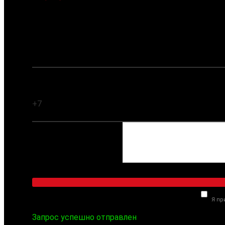
Заказать обратный звонок
Ваше имя:
Ваш телефон:
Комментарий:
Я п
Запрос успешно отправлен