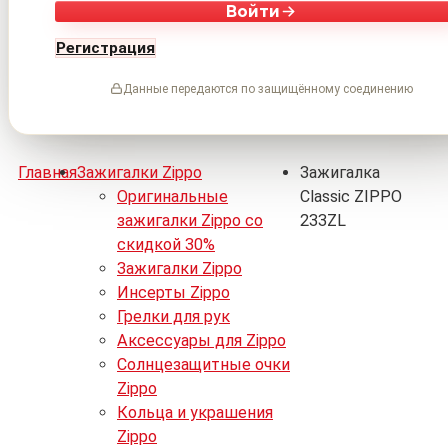
Войти
Регистрация
Данные передаются по защищённому соединению
Главная
Зажигалки Zippo
Зажигалка
Оригинальные
Classic ZIPPO
зажигалки Zippo со
233ZL
скидкой 30%
Зажигалки Zippo
Инсерты Zippo
Грелки для рук
Аксессуары для Zippo
Солнцезащитные очки
Zippo
Кольца и украшения
Zippo