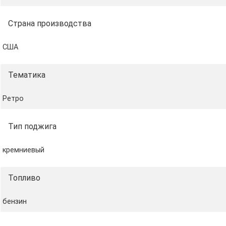
Примечание
Страна производства
Зажигалка продаётся без топлива. Оригинальные
США
расходные материалы можно приобрести отдельно у
нас.
Тематика
Ретро
Тип поджига
кремниевый
Топливо
бензин