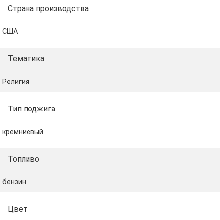
Топливо Zippo.
Страна производства
Фитиль Zippo.
Кремни Zippo.
США
Примечание
Тематика
Зажигалка продаётся без топлива. Оригинальные
расходные материалы можно приобрести отдельно у
Религия
нас.
Тип поджига
кремниевый
Топливо
бензин
Цвет