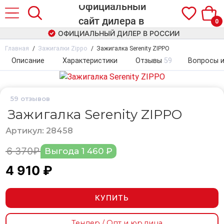
0
ОФИЦИАЛЬНЫЙ ДИЛЕР В РОССИИ
Главная
Зажигалки Zippo
Зажигалка Serenity ZIPPO
Описание
Характеристики
Отзывы
59
Вопросы и
59
отзывов
Зажигалка Serenity ZIPPO
Артикул: 28458
6 370₽
Выгода 1 460 ₽
4 910 ₽
КУПИТЬ
Тендер / Опт и юр.лица