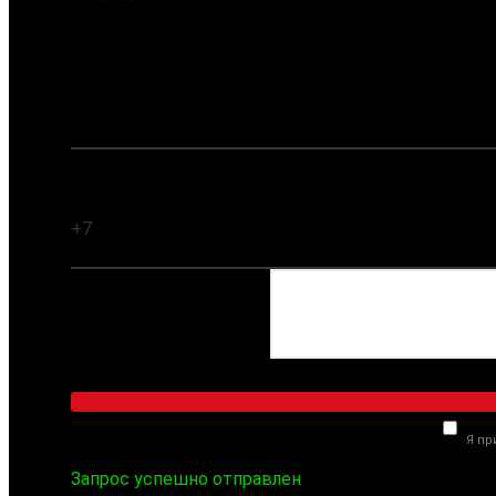
Заказать обратный звонок
Ваше имя:
Ваш телефон:
Комментарий:
Я п
Запрос успешно отправлен