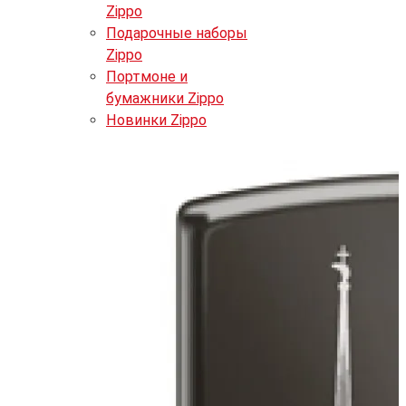
Zippo
Подарочные наборы
Zippo
Портмоне и
бумажники Zippo
Новинки Zippo