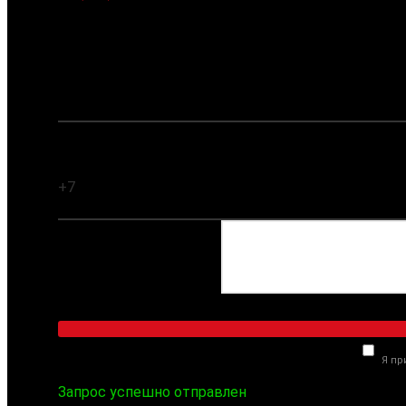
Заказать обратный звонок
Ваше имя:
Ваш телефон:
Комментарий:
Я п
Запрос успешно отправлен