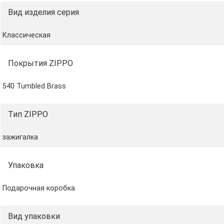
Возможность заправки позволяет пользоваться
Вид изделия серия
зажигалкой всю жизнь
Для оптимальной работы рекомендуется
Классическая
использовать оригинальные кремни, фитили и
высококачественное топливо Zippo
Сделано в США
Покрытия ZIPPO
Топливо: высококачественное топливо Zippo
(продаётся отдельно)
540 Tumbled Brass
Тип ZIPPO
зажигалка
Упаковка
Подарочная коробка
Вид упаковки