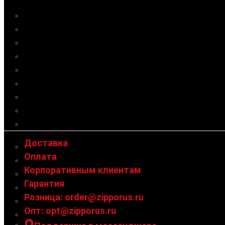
Новинки 🔥
Акции
Зажигалки
Инсерты
Грелки для рук
Аксессуары
Солнцезащитные очки
Украшения
Подарочные сертификаты
Доставка
Оплата
Корпоративным клиентам
Гарантия
Розница: order@zipporus.ru
Опт: opt@zipporus.ru