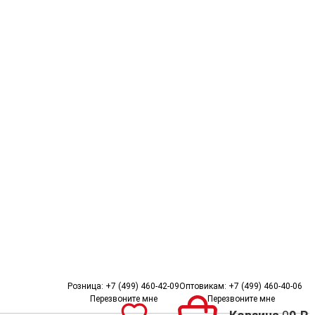
Пожизненная гарантия
Беспл
Розница:
+7 (499) 460-42-09
Оптовикам:
+7 (499) 460-40-06
Перезвоните мне
Перезвоните мне