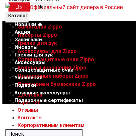
Каталог
Новинки 🔥
Зажигалки Zippo
Акция
Инсерты Zippo
Зажигалки
Грелки для рук
Инсерты
Аксессуары для Zippo
Грелки для рук
Солнцезащитные очки Zippo
Аксессуары
Кольца и украшения Zippo
Солнцезащитные очки
Подарочные наборы Zippo
Украшения
Портмоне и бумажники Zippo
Подарки
Кожаные аксессуары
Доставка
Подарочные сертификаты
Гарантия
Отзывы
Контакты
Корпоративным клиентам