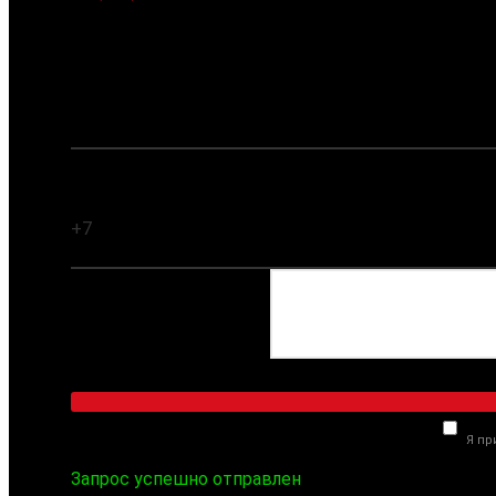
Заказать обратный звонок
Ваше имя:
Ваш телефон:
Комментарий:
Я п
Запрос успешно отправлен